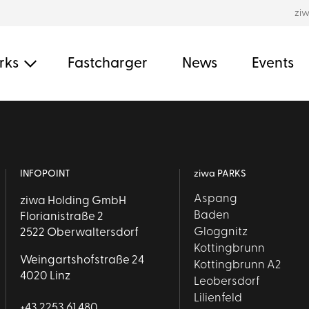
zi
rks
Fastcharger
News
Events
INFOPOINT
ziwa PARKS
Aspang
ziwa Holding GmbH
Baden
Florianistraße 2
Gloggnitz
2522 Oberwaltersdorf
Kottingbrunn
Weingartshofstraße 24
Kottingbrunn A2
4020 Linz
Leobersdorf
Lilienfeld
+43 2253 61 480