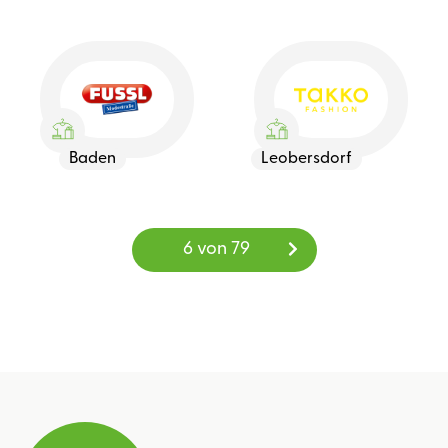
Baden
Leobersdorf
6 von 79