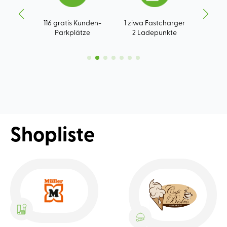
s
116 gratis Kunden-
1 ziwa Fastcharger
Parkplätze
2 Ladepunkte
La
Shopliste