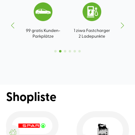
s
99 gratis Kunden-
1 ziwa Fastcharger
F
Parkplätze
2 Ladepunkte
Pa
Shopliste