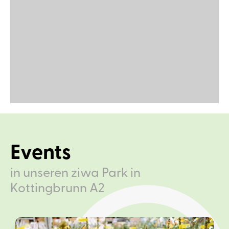
Events
in unseren ziwa Park in
Kottingbrunn A2