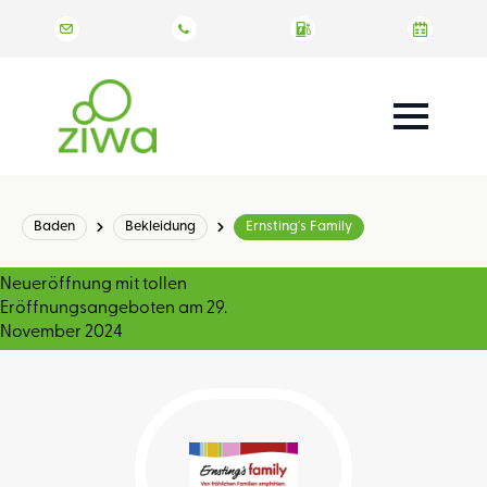
Baden
Bekleidung
Ernsting´s Family
Neueröffnung mit tollen
Eröffnungsangeboten am 29.
November 2024