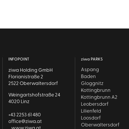
INFOPOINT
ziwa PARKS
Aspang
ziwa Holding GmbH
Baden
Florianistraße 2
Gloggnitz
2522 Oberwaltersdorf
Kottingbrunn
Weingartshofstraße 24
Kottingbrunn A2
4020 Linz
Leobersdorf
Lilienfeld
+43 2253 61 480
Loosdorf
office@ziwa.at
Oberwaltersdorf
www.ziwa.at