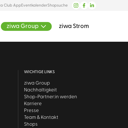
wa Club App
Eventkalender
Shopsuche
ziwa Group
ziwa Strom
WICHTIGE LINKS
ziwa Group
Nachhaltigkeit
Shop-Partner:in werden
Karriere
Presse
Team & Kontakt
Shops