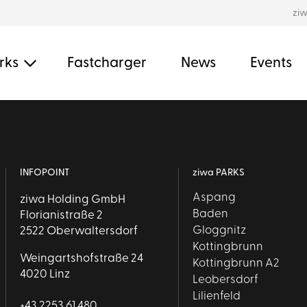
zi
rks
Fastcharger
News
Events
INFOPOINT
ziwa PARKS
Aspang
ziwa Holding GmbH
Baden
Florianistraße 2
Gloggnitz
2522 Oberwaltersdorf
Kottingbrunn
Weingartshofstraße 24
Kottingbrunn A2
4020 Linz
Leobersdorf
Lilienfeld
+43 2253 61 480