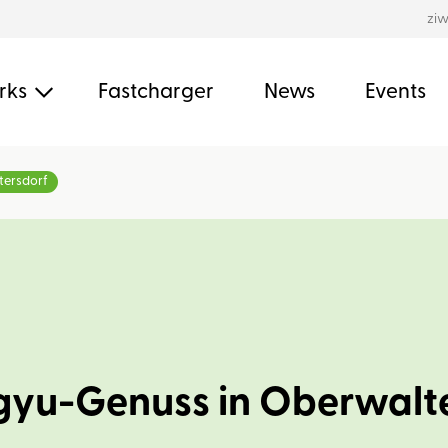
zi
rks
Fastcharger
News
Events
tersdorf
gyu-Genuss in Oberwalt