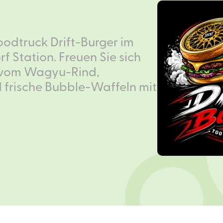
oodtruck Drift-Burger im
f Station. Freuen Sie sich
r vom Wagyu-Rind,
rische Bubble-Waffeln mit