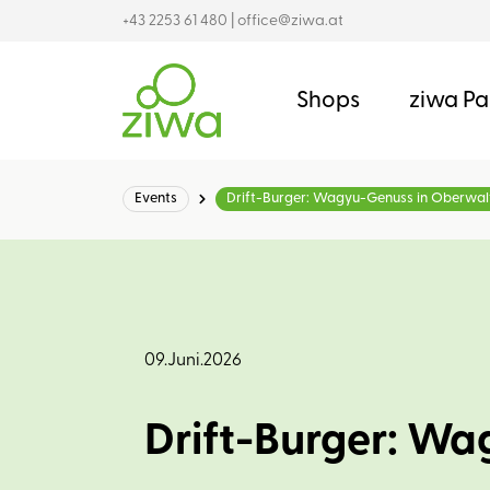
+43 2253 61 480
|
office@ziwa.at
Shops
ziwa Pa
Events
Drift-Burger: Wagyu-Genuss in Oberwal
09.Juni.2026
Drift-Burger: Wa