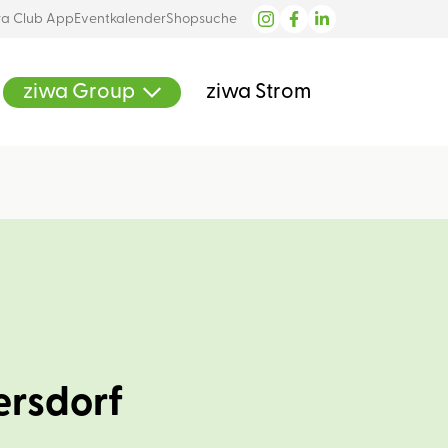
wa Club App
Eventkalender
Shopsuche
ziwa Group
ziwa Strom
ersdorf