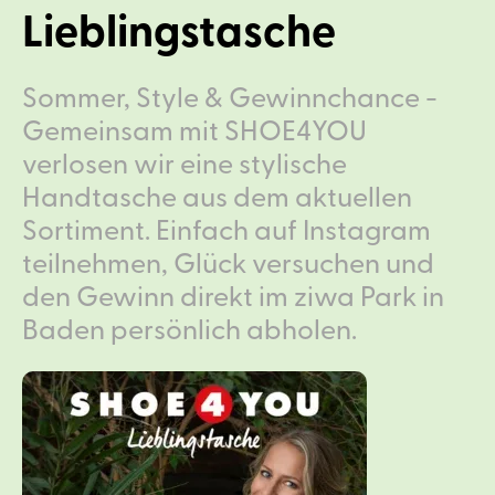
Lieblingstasche
Sommer, Style & Gewinnchance -
Gemeinsam mit SHOE4YOU
verlosen wir eine stylische
Handtasche aus dem aktuellen
Sortiment. Einfach auf Instagram
teilnehmen, Glück versuchen und
den Gewinn direkt im ziwa Park in
Baden persönlich abholen.