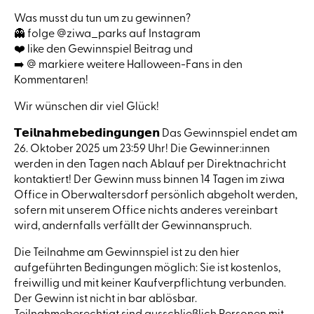
Was musst du tun um zu gewinnen?
👻 folge @ziwa_parks auf Instagram
❤️ like den Gewinnspiel Beitrag und
➡️ @ markiere weitere Halloween-Fans in den
Kommentaren!
Wir wünschen dir viel Glück!
𝗧𝗲𝗶𝗹𝗻𝗮𝗵𝗺𝗲𝗯𝗲𝗱𝗶𝗻𝗴𝘂𝗻𝗴𝗲𝗻 Das Gewinnspiel endet am
26. Oktober 2025 um 23:59 Uhr! Die Gewinner:innen
werden in den Tagen nach Ablauf per Direktnachricht
kontaktiert! Der Gewinn muss binnen 14 Tagen im ziwa
Office in Oberwaltersdorf persönlich abgeholt werden,
sofern mit unserem Office nichts anderes vereinbart
wird, andernfalls verfällt der Gewinnanspruch.
Die Teilnahme am Gewinnspiel ist zu den hier
aufgeführten Bedingungen möglich: Sie ist kostenlos,
freiwillig und mit keiner Kaufverpflichtung verbunden.
Der Gewinn ist nicht in bar ablösbar.