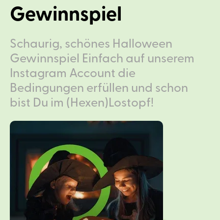
Gewinnspiel
Schaurig, schönes Halloween
Gewinnspiel Einfach auf unserem
Instagram Account die
Bedingungen erfüllen und schon
bist Du im (Hexen)Lostopf!