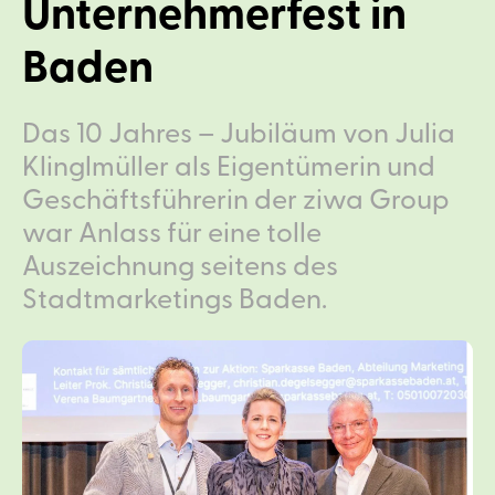
Unternehmerfest in
Baden
Das 10 Jahres – Jubiläum von Julia
Klinglmüller als Eigentümerin und
Geschäftsführerin der ziwa Group
war Anlass für eine tolle
Auszeichnung seitens des
Stadtmarketings Baden.